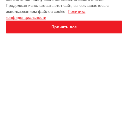
EVO Nano+
Продолжая использовать этот сайт, вы соглашаетесь с
EVO 2 Dual 640T
использованием файлов cookie.
Политика
EVO 2 Enterprise
конфиденциальности
EVO 2 RTK
EVO Max 4T
Принять все
СТРАНИЦЫ
Гарантия
Доставка
Контакты
Карта сайта
КОНТАКТЫ
+7 (800) 302-40-76
Ежедневно с 09:00 до 21:00
г. Москва, Петровка ул., 5 стр. 5
info@servicecenter-autel.ru
Политика конфиденциальности
Способы оплаты