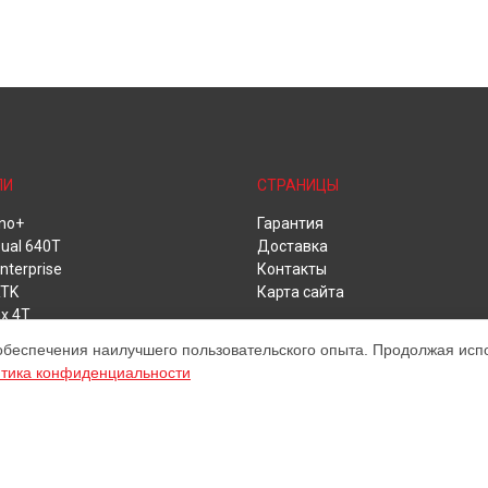
ЛИ
СТРАНИЦЫ
no+
Гарантия
ual 640T
Доставка
nterprise
Контакты
RTK
Карта сайта
x 4T
s Evo Lite
обеспечения наилучшего пользовательского опыта. Продолжая испол
тика конфиденциальности
ом обслуживании устройств Autel. Хотя мы и не представляем официаль
а, включая диагностику, техническое обслуживание и настройку различ
ыми; для получения актуальной информации, пожалуйста, свяжитесь с 