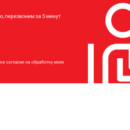
от 60 мин
о
, перезвоним за 5 минут
l
от 90 мин
о
l
от 50 мин
о
ое согласие на обработку моих
l
от 60 мин
о
el
от 60 мин
о