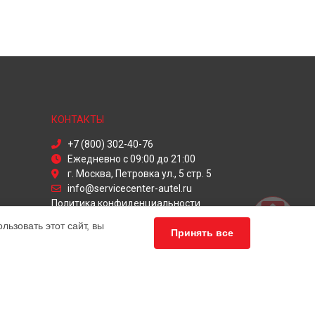
КОНТАКТЫ
+7 (800) 302-40-76
Ежедневно с 09:00 до 21:00
г. Москва, Петровка ул., 5 стр. 5
info@servicecenter-autel.ru
Политика конфиденциальности
ьзовать этот сайт, вы
Способы оплаты
Принять все
ный сервис Autel, мы предлагаем
ных продуктов Аутел. Обратите внимание, что цены,
нашими менеджерами. Также стоит отметить, что