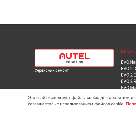
МОДЕ
EVO Na
EVO 2 D
Сервисный ремонт
EVO 2 E
EVO 2 
EVO Ma
Robotic
Этот сайт использует файлы cookie для аналитики и 
соглашаетесь с использованием файлов cookie.
Поли
Наш центр специализируется на ремонте и техническ
высококачественные услуги постгарантийного ремонт
указанные на нашем сайте, не являются окончательн