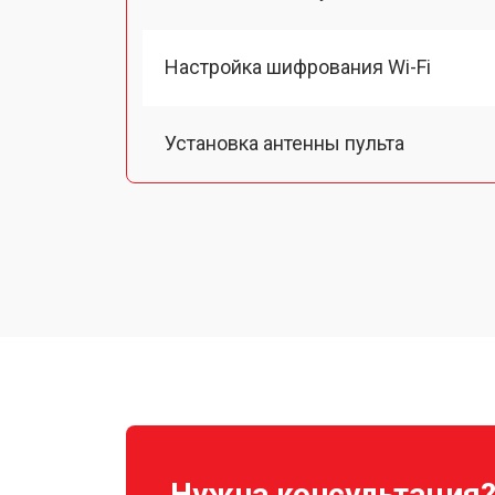
Настройка шифрования Wi-Fi
Установка антенны пульта
Замена шестерни
Замена рамы квадрокоптера Autel
Замена оси квадрокоптера Autel
Ремонт корпуса квадрокоптера Aute
Нужна консультация