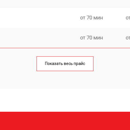
от 70 мин
о
от 70 мин
о
от 50 мин
о
Показать весь прайс
от 50 мин
о
от 50 мин
о
l
от 60 мин
о
?