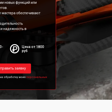
ии новых функций или
етов.
е мастера обеспечивают
водительность
 и надежность в
3-
Цена от 1800
руб
править заявку
 на обработку моих
персональных